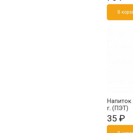
В корз
Напиток 
г. (ПЭТ)
35 ₽