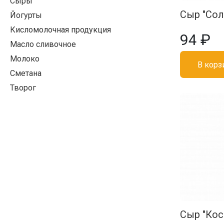
Сыры
Сыр "Сол
Йогурты
Кисломолочная продукция
94 ₽
Масло сливочное
Молоко
В корз
Сметана
Творог
Сыр "Коси