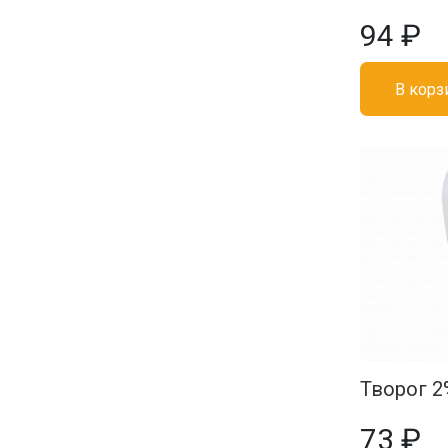
94 ₽
В корз
Творог 2%
73 ₽