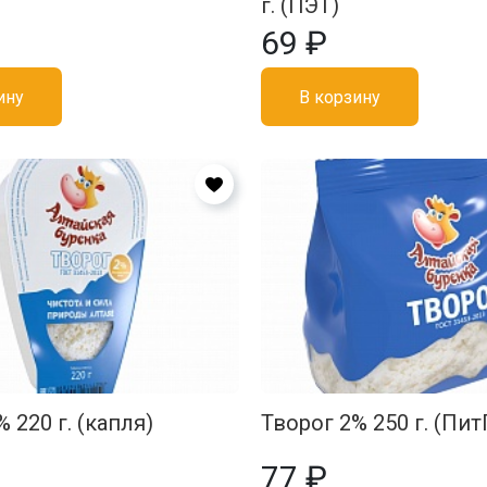
г. (ПЭТ)
69 ₽
ину
В корзину
 220 г. (капля)
Творог 2% 250 г. (Пит
77 ₽