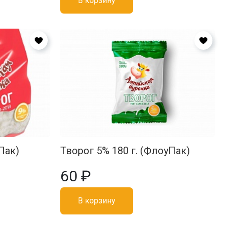
В корзину
Пак)
Творог 5% 180 г. (ФлоуПак)
60 ₽
В корзину