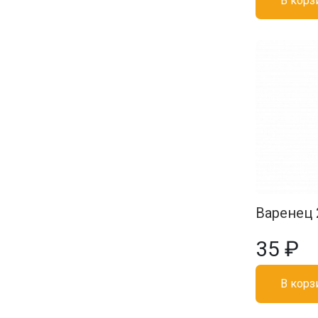
В корз
Варенец 2
35 ₽
В корз