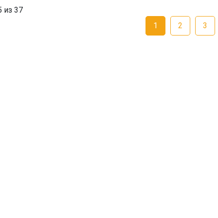
5 из 37
1
2
3